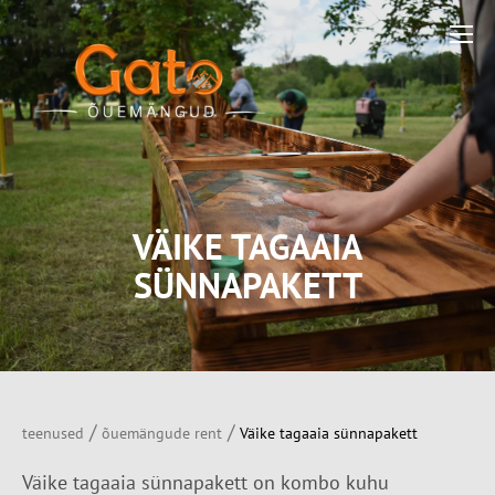
VÄIKE TAGAAIA
SÜNNAPAKETT
/
/
teenused
õuemängude rent
Väike tagaaia sünnapakett
Väike tagaaia sünnapakett on kombo kuhu