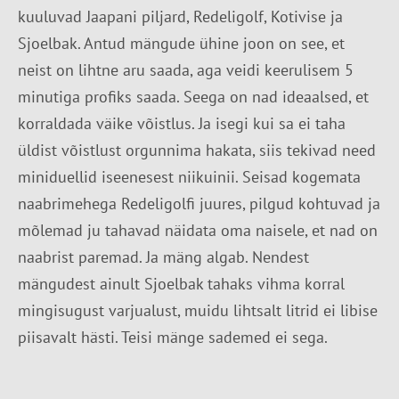
kuuluvad Jaapani piljard, Redeligolf, Kotivise ja
Sjoelbak. Antud mängude ühine joon on see, et
neist on lihtne aru saada, aga veidi keerulisem 5
minutiga profiks saada. Seega on nad ideaalsed, et
korraldada väike võistlus. Ja isegi kui sa ei taha
üldist võistlust orgunnima hakata, siis tekivad need
miniduellid iseenesest niikuinii. Seisad kogemata
naabrimehega Redeligolfi juures, pilgud kohtuvad ja
mõlemad ju tahavad näidata oma naisele, et nad on
naabrist paremad. Ja mäng algab. Nendest
mängudest ainult Sjoelbak tahaks vihma korral
mingisugust varjualust, muidu lihtsalt litrid ei libise
piisavalt hästi. Teisi mänge sademed ei sega.