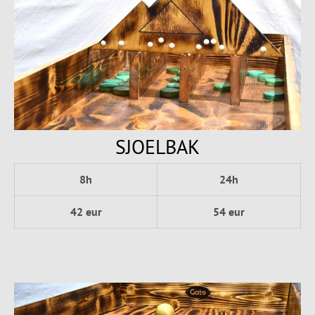
SJOELBAK
8h
24h
42 eur
54 eur