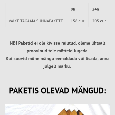
8h
24h
VÄIKE TAGAAIA SÜNNAPAKETT
158 eur
205 eur
NB! Paketid ei ole kivisse raiutud, oleme lihtsalt
proovinud teie mõtteid lugeda.
Kui soovid mõne mängu eemaldada või lisada, anna
julgelt märku.
PAKETIS OLEVAD MÄNGUD: