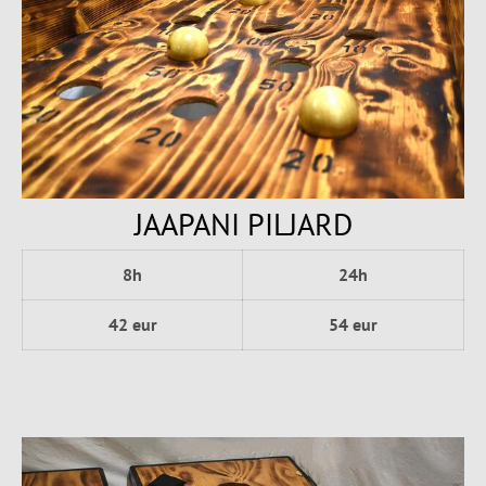
JAAPANI PILJARD
8h
24h
42 eur
54 eur