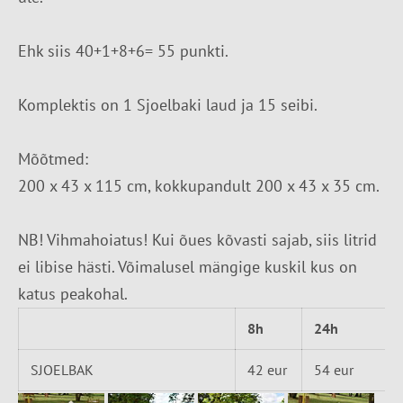
Ehk siis 40+1+8+6= 55 punkti.
Komplektis on 1 Sjoelbaki laud ja 15 seibi.
Mõõtmed:
200 x 43 x 115 cm, kokkupandult 200 x 43 x 35 cm.
NB! Vihmahoiatus! Kui õues kõvasti sajab, siis litrid
ei libise hästi. Võimalusel mängige kuskil kus on
katus peakohal.
8h
24h
SJOELBAK
42 eur
54 eur