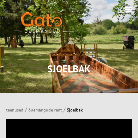
SJOELBAK
/
/
teenused
õuemängude rent
Sjoelbak