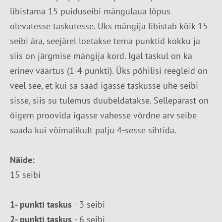
libistama 15 puiduseibi mängulaua lõpus
olevatesse taskutesse. Üks mängija libistab kõik 15
seibi ära, seejärel loetakse tema punktid kokku ja
siis on järgmise mängija kord. Igal taskul on ka
erinev väärtus (1-4 punkti). Üks põhilisi reegleid on
veel see, et kui sa saad igasse taskusse ühe seibi
sisse, siis su tulemus duubeldatakse. Sellepärast on
õigem proovida igasse vahesse võrdne arv seibe
saada kui võimalikult palju 4-sesse sihtida.
Näide:
15 seibi
1- punkti taskus
- 3 seibi
2- punkti taskus
- 6 seibi