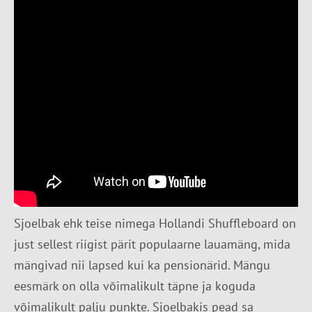
Sjoelbak ehk teise nimega Hollandi Shuffleboard on
just sellest riigist pärit populaarne lauamäng, mida
mängivad nii lapsed kui ka pensionärid. Mängu
eesmärk on olla võimalikult täpne ja koguda
võimalikult palju punkte. Sjoelbakis pead sa