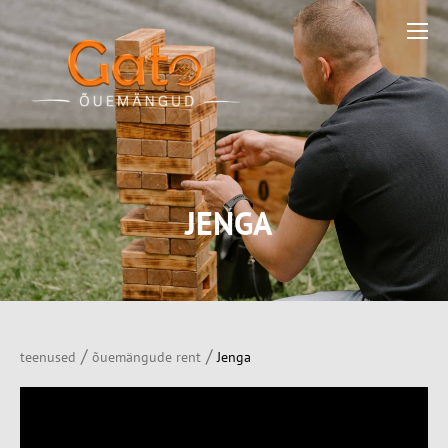
JENGA
/
/
teenused
õuemängude rent
Jenga