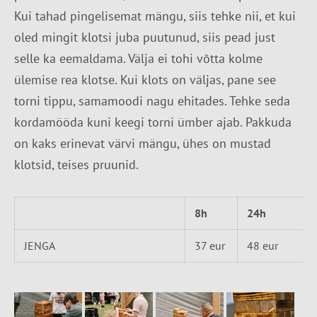
Kui tahad pingelisemat mängu, siis tehke nii, et kui
oled mingit klotsi juba puutunud, siis pead just
selle ka eemaldama. Välja ei tohi võtta kolme
ülemise rea klotse. Kui klots on väljas, pane see
torni tippu, samamoodi nagu ehitades. Tehke seda
kordamööda kuni keegi torni ümber ajab. Pakkuda
on kaks erinevat värvi mängu, ühes on mustad
klotsid, teises pruunid.
8h
24h
JENGA
37 eur
48 eur