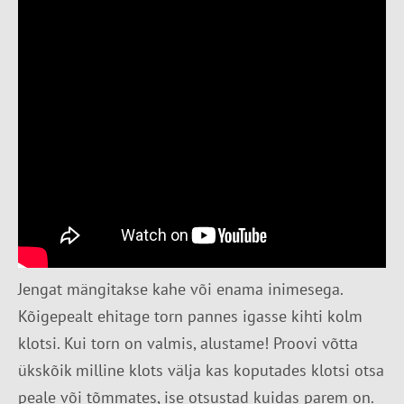
Jengat mängitakse kahe või enama inimesega.
Kõigepealt ehitage torn pannes igasse kihti kolm
klotsi. Kui torn on valmis, alustame! Proovi võtta
ükskõik milline klots välja kas koputades klotsi otsa
peale või tõmmates, ise otsustad kuidas parem on.