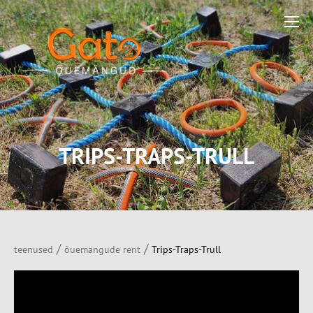
TRIPS-TRAPS-TRULL
/
/
teenused
õuemängude rent
Trips-Traps-Trull