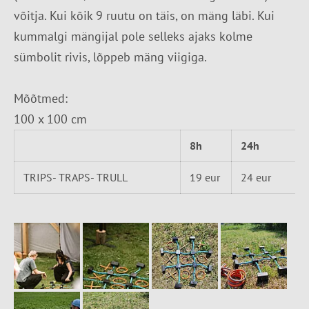
võitja. Kui kõik 9 ruutu on täis, on mäng läbi. Kui
kummalgi mängijal pole selleks ajaks kolme
sümbolit rivis, lõppeb mäng viigiga.
Mõõtmed:
100 x 100 cm
8h
24h
TRIPS- TRAPS- TRULL
19 eur
24 eur