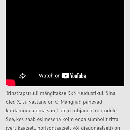
Tripstrapstrulli mängitakse 3x3 ruudustikul. Sina
oled X, su vastane on O. Mängijad panevad
kordamööda oma sümboleid tühjadele ruutudele.
See, kes saab esimesena kolm enda sümbolit ritta
(vertikaalselt, horisontaalselt või diagonaalselt) on