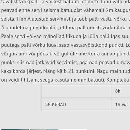
tavalist võrkpalli ja väikest batuuti, et mitte lõbu vähen
peavad enne servi seisma batuudist vähemalt 2m kauguse
seista. Tiim A alustab servimist ja lööb palli vastu võrk
3 puudet nagu võrkpallis, et lüüa pall uuesti võrku ilma
Peale servi võivad mängijad liikuda ja lüüa palli igas su
puutega palli võrku lüüa, saab vastasvõistkond punkti. 
võrguraami või põrkab võrgul üle ühe korra annab punkti 
punkti siis nad jätkavad servimist, aga nad peavad omav
kaks korda järjest. Mäng käib 21 punktini. Nagu mainitud,
on veidi lihtsam, seega kasutame minibatuuti. Komplektis
8h
SPIKEBALL
19 eur