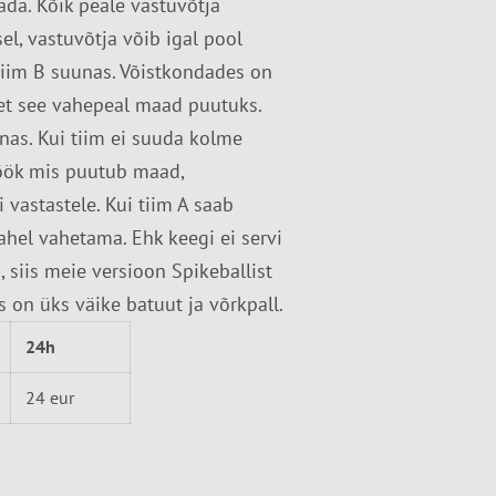
dada. Kõik peale vastuvõtja
l, vastuvõtja võib igal pool
u tiim B suunas. Võistkondades on
, et see vahepeal maad puutuks.
unas. Kui tiim ei suuda kolme
Löök mis puutub maad,
vastastele. Kui tiim A saab
ahel vahetama. Ehk keegi ei servi
 siis meie versioon Spikeballist
 on üks väike batuut ja võrkpall.
24h
24 eur