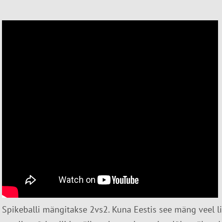
Spikeballi mängitakse 2vs2. Kuna Eestis see mäng veel li