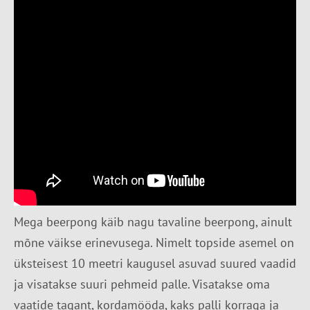
Mega beerpong käib nagu tavaline beerpong, ainult
mõne väikse erinevusega. Nimelt topside asemel on
üksteisest 10 meetri kaugusel asuvad suured vaadid
ja visatakse suuri pehmeid palle. Visatakse oma
vaatide tagant, kordamööda, kaks palli korraga ja