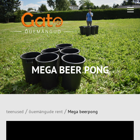
MEGA BEER PONG
/
/
teenused
õuemängude rent
Mega beerpong