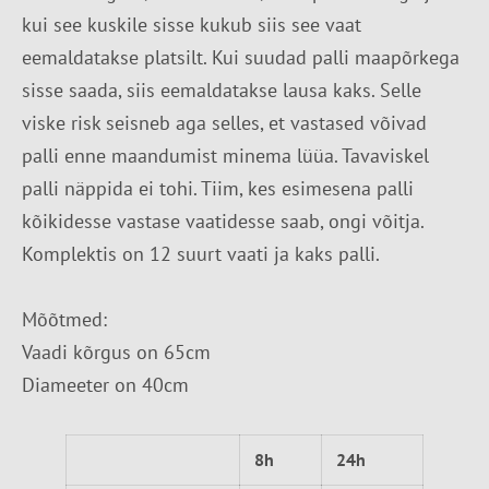
kui see kuskile sisse kukub siis see vaat
eemaldatakse platsilt. Kui suudad palli maapõrkega
sisse saada, siis eemaldatakse lausa kaks. Selle
viske risk seisneb aga selles, et vastased võivad
palli enne maandumist minema lüüa. Tavaviskel
palli näppida ei tohi. Tiim, kes esimesena palli
kõikidesse vastase vaatidesse saab, ongi võitja.
Komplektis on 12 suurt vaati ja kaks palli.
Mõõtmed:
Vaadi kõrgus on 65cm
Diameeter on 40cm
8h
24h