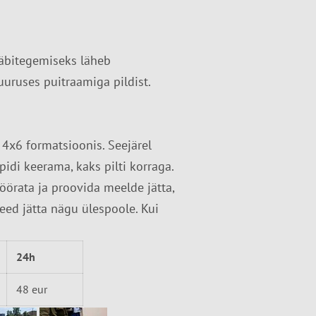
läbitegemiseks läheb
uuruses puitraamiga pildist.
 4x6 formatsioonis. Seejärel
idi keerama, kaks pilti korraga.
pöörata ja proovida meelde jätta,
 need jätta nägu ülespoole. Kui
24h
48 eur