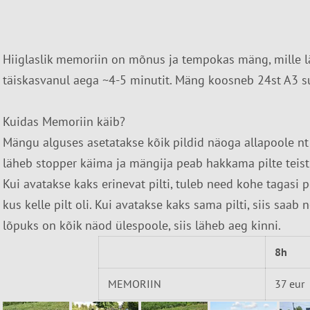
Hiiglaslik memoriin on mõnus ja tempokas mäng, mille 
täiskasvanul aega ~4-5 minutit. Mäng koosneb 24st A3 s
Kuidas Memoriin käib?
Mängu alguses asetatakse kõik pildid näoga allapoole nt
läheb stopper käima ja mängija peab hakkama pilte teistp
Kui avatakse kaks erinevat pilti, tuleb need kohe tagasi 
kus kelle pilt oli. Kui avatakse kaks sama pilti, siis saab
lõpuks on kõik näod ülespoole, siis läheb aeg kinni.
8h
MEMORIIN
37 eur