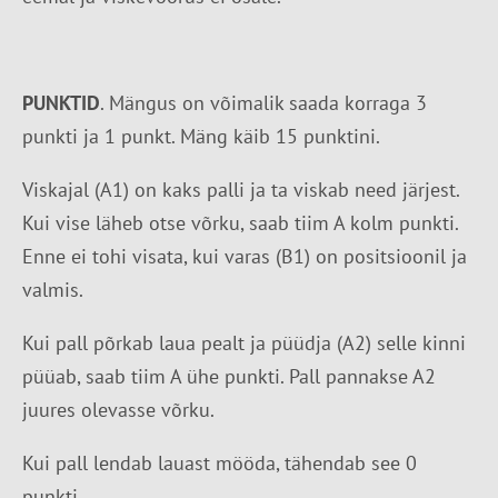
PUNKTID
. Mängus on võimalik saada korraga 3
punkti ja 1 punkt. Mäng käib 15 punktini.
Viskajal (A1) on kaks palli ja ta viskab need järjest.
Kui vise läheb otse võrku, saab tiim A kolm punkti.
Enne ei tohi visata, kui varas (B1) on positsioonil ja
valmis.
Kui pall põrkab laua pealt ja püüdja (A2) selle kinni
püüab, saab tiim A ühe punkti. Pall pannakse A2
juures olevasse võrku.
Kui pall lendab lauast mööda, tähendab see 0
punkti.