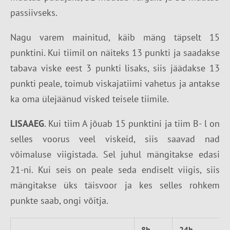
passiivseks.
Nagu varem mainitud, käib mäng täpselt 15
punktini. Kui tiimil on näiteks 13 punkti ja saadakse
tabava viske eest 3 punkti lisaks, siis jäädakse 13
punkti peale, toimub viskajatiimi vahetus ja antakse
ka oma ülejäänud visked teisele tiimile.
LISAAEG
. Kui tiim A jõuab 15 punktini ja tiim B- l on
selles voorus veel viskeid, siis saavad nad
võimaluse viigistada. Sel juhul mängitakse edasi
21-ni. Kui seis on peale seda endiselt viigis, siis
mängitakse üks täisvoor ja kes selles rohkem
punkte saab, ongi võitja.
8h
24h