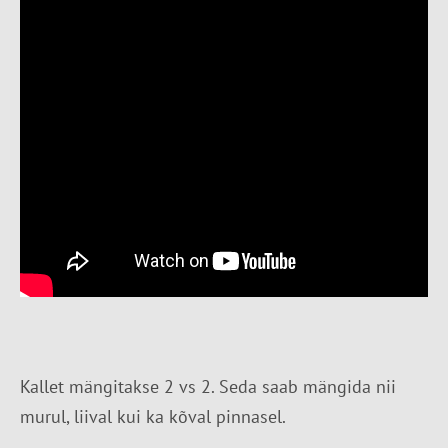
Kallet mängitakse 2 vs 2. Seda saab mängida nii
murul, liival kui ka kõval pinnasel.