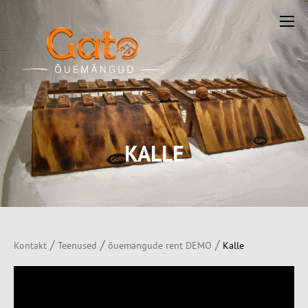
KALLE
/
/
/
Kontakt
Teenused
õuemängude rent DEMO
Kalle