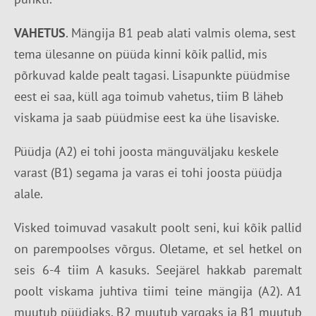
VAHETUS
. Mängija B1 peab alati valmis olema, sest
tema ülesanne on püüda kinni kõik pallid, mis
põrkuvad kalde pealt tagasi. Lisapunkte püüdmise
eest ei saa, küll aga toimub vahetus, tiim B läheb
viskama ja saab püüdmise eest ka ühe lisaviske.
Püüdja (A2) ei tohi joosta mänguväljaku keskele
varast (B1) segama ja varas ei tohi joosta püüdja
alale.
Visked toimuvad vasakult poolt seni, kui kõik pallid
on parempoolses võrgus. Oletame, et sel hetkel on
seis 6-4 tiim A kasuks. Seejärel hakkab paremalt
poolt viskama juhtiva tiimi teine mängija (A2). A1
muutub püüdjaks, B2 muutub vargaks ja B1 muutub