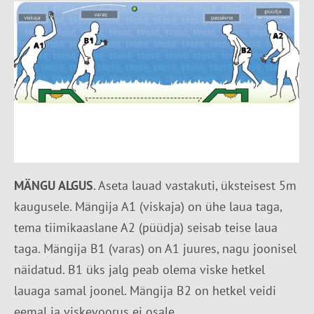
MÄNGU ALGUS
. Aseta lauad vastakuti, üksteisest 5m
kaugusele. Mängija A1 (viskaja) on ühe laua taga,
tema tiimikaaslane A2 (püüdja) seisab teise laua
taga. Mängija B1 (varas) on A1 juures, nagu joonisel
näidatud. B1 üks jalg peab olema viske hetkel
lauaga samal joonel. Mängija B2 on hetkel veidi
eemal ja viskevoorus ei osale.