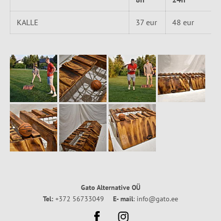
KALLE
37 eur
48 eur
Gato Alternative OÜ
Tel:
+372 56733049
E- mail
: info@gato.ee